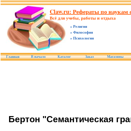
Claw.ru: Рефераты по наукам о
Всё для учебы, работы и отдыха
» Религия
» Философия
» Психология
Главная
В начало
Каталог
Заказ
Магазины
Бертон "Семантическая гр