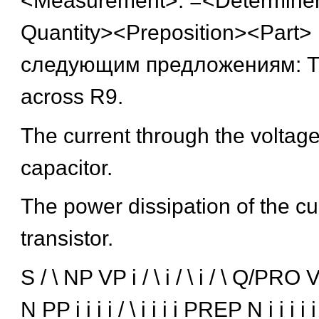
<Measurement>: =<Determine
Quantity><Preposition><Part>
следующим предложениям: Th
across R9.
The current through the voltag
capacitor.
The power dissipation of the cur
transistor.
S / \ NP VP і / \ і / \ і / \ Q/PRO V
N PP і і і і / \ і і і і PREP N і і і і