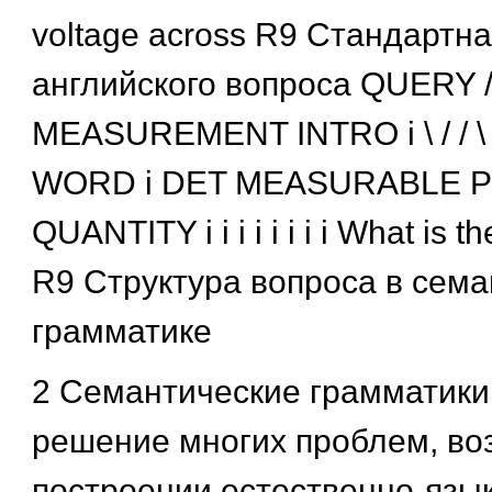
voltage across R9 Стандартна
английского вопроса QUERY 
MEASUREMENT INTRO і \ / / \
WORD і DET MEASURABLE PRE
QUANTITY і і і і і і і і What is 
R9 Структура вопроса в сема
грамматике
2 Семантические грамматики
решение многих проблем, во
построении естественно-язы