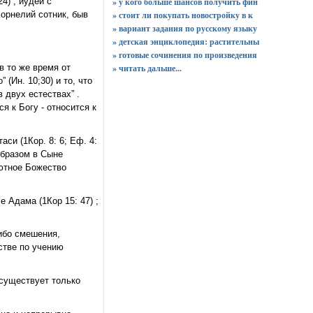
4) , иудеи с
» у кого больше шансов получить фин
Корнелий сотник, быв
» стоит ли покупать новостройку в к
» вариант задания по русскому языку
» детская энциклопедия: растительны
» готовые сочинения по произведения
»
читать дальше...
в то же время от
(Ин. 10;30) и то, что
 двух естествах” .
 к Богу - относится к
си (1Кор. 8: 6; Еф. 4:
образом в Сыне
ютное Божество
е Адама (1Кор 15: 47) ;
ибо смешения,
стве по учению
 существует только