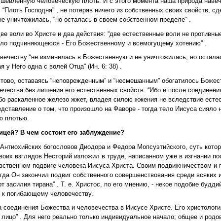
шевленную человеческую плоть. И с этого момента наша природа навеч
 “Плоть Господня” , не потеряв ничего из собственных своих свойств, с
не уничтожилась, “но осталась в своем собственном пределе” .
ве воли во Христе и два действия: “две естественные воли не противные
ло подчиняющеюся - Его Божественному и всемогущему хотению” .
вечеству “не изменилась в Божественную и не уничтожилась, но остала
у Него одна с волей Отца” (Ин. 6: 38) .
стово, оставаясь “неповрежденным” и “несмешанным” обогатилось Боже
чества без лишения его естественных свойств. “Ибо и после соединения
бо раскаленное железо жжет, владея силою жжения не вследствие естес
редставление о том, что произошло на Фаворе - тогда тело Иисуса сияло
ю плотью.
цей? В чем состоит его заблуждение?
Антиохийских богословов Диодора и Федора Мопсуэтийского, суть кото
оих взглядов Несторий изложил в труде, написанном уже в изгнании пос
равственном подвиге человека Иисуса Христа. Своим подвижничеством и 
гда Он закончил подвиг собственного совершенствования среди всяких и
от засилия тирана” . Т. е. Христос, по его мнению, - некое подобие будд
и к погибающему человечеству.
 соединения Божества и человечества в Иисусе Христе. Его христологи
лицо” . Для него реально только индивидуальное начало; общее и родо