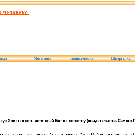
 человеке |
аказ
Магазины
Энциклопедии
Шпаргалки
ус Христос есть истинный Бог по естеству (свидетельства Самого 
нарушение покоя, на что Иисус отвечает: “Отец Мой доныне делает, и Я д