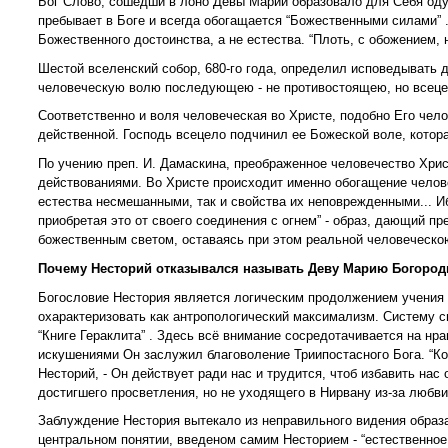
Бог Слово, сошедши в лоно Девы Марии образовало для Себя оду
пребывает в Боге и всегда обогащается “Божественными силами” .
Божественного достоинства, а не естества. “Плоть, с обожением, 
Шестой вселенский собор, 680-го года, определил исповедывать д
человеческую волю последующею - не противостоящею, но всеце
Соответственно и воля человеческая во Христе, подобно Его чело
действенной. Господь всецело подчинил ее Божеской воле, которая 
По учению преп. И. Дамаскина, преображенное человечество Хри
действованиями. Во Христе происходит именно обогащение челове
естества несмешанными, так и свойства их неповрежденными... И
приобретая это от своего соединения с огнем” - образ, дающий п
божественным светом, оставаясь при этом реальной человеческо
Почему Несторий отказывался называть Деву Марию Богороди
Богословие Нестория является логическим продолжением учения 
охарактеризовать как антропологический максимализм. Систему св
“Книге Гераклита” . Здесь всё внимание сосредотачивается на н
искушениями Он заслужил благоволение Триипостасного Бога. “Ко
Несторий, - Он действует ради нас и трудится, чтоб избавить нас 
достигшего просветления, но не уходящего в Нирвану из-за любв
Заблуждение Нестория вытекало из неправильного видения образа
центральном понятии, введеном самим Несторием - “естественное 