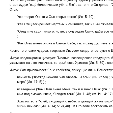
ответ иудеи “ещё более искали убить Его” , за то, что Он делает 
Отцу:
“что творит Он, то и Сын творит также” (Ин. 5: 19) ;
“как Отец воскрешает мертвых и оживляет, так и Сын оживляет 
“Отец и не судит никого, но весь суд отдал Сыну, дабы все чти
;
“Как Отец имеет жизнь в Самом Себе, так и Сыну дал иметь жи
Кроме того, сами чудеса, творимые Иисусом свидетельствуют о Его 
Иисус неоднократно цитирует Писание, возвещавшее грядущего Ме
указывает на этот источник, который есть Христос (Ин. 5: 39) , с
Иисус Сам присваивает Себе свойства, присущие лишь Божеству:
вечность (“прежде нежели был Авраам, Я есмь” (Ин. 8: 58) ;
мира” (Ин. 17: 5) ) ;
всеведение (“Как Отец знает Меня, так и я знаю Отца” (Ин. 1
был под смоковницею, Я видел тебя” (Ин. 1: 48; см. Ин. 4: 17,5
Христос есть “хлеб, сходящий с небес и дающий жизнь миру” (И
жизнь вечную” (Ин. 4: 14; 5: 24,40) . В Его воле воскресить че