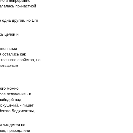
но и непрерывно
делалась причастной
 одна другой, но Его
сь целой и
ственными
 остались как
твенного свойства, но
 нетварным
рого можно
ле отлучения - в
победой над
скушений, - пишет
ийского Бодхисатвы,
я зиждется на
вое, природа или