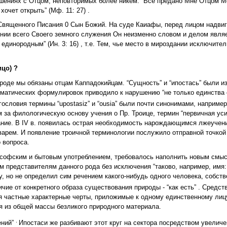
шениях с Отцом, неповторимых более никем: “Все предано Мне Отцом Мо
очет открыть” (Мф. 11: 27) .
 Священного Писания 0 Сын Божий. На суде Каиафы, перед лицом надви
ении всего Своего земного служения Он неизменно словом и делом явля
 единородным” (Ин. 3: 16) , т.е. Тем, чье место в мироздании исключите
цо) ?
ироде мы обязаны отцам Каппадокийцам. “Сущность” и “ипостась” были и
гматических формулировок приводило к нарушению “не только единства 
ословия термины “upostasiz” и “ousia” были почти синонимами, например
 за филологическую основу учения о Пр. Троице, термин “первичная уси
вание. В IV в. появилась острая необходимость нарождающимся лжеучен
арем. И появление троичной терминологии послужило отправной точкой
 вопроса.
лософским и бытовым употреблением, требовалось наполнить новым смыс
м представителям данного рода без исключения “таково, например, имя:
 но не определил сим речением какого-нибудь одного человека, собств
личие от конкретного образа существования природы - “как есть” . Средст
я частные характерные черты, приложимые к одному единственному лиц
я из общей массы безликого природного материала.
.
ений”
Ипостаси же разбивают этот круг на сектора посредством увеличе