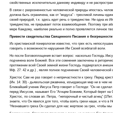
свойственных исключительно данному индивиду и не распростран
В связи с разрозненностью человеческой природы ипостась челове
должна быть ограничена, как от “модуса” - трехликой личины един
своей природой, т.к. здесь идет речь о триединстве. Ни одна из 
триединства, не прерывает поток взаимообщения. Поэтому при а
мере Каждому, наиболее реально и полно проявляется личное тво
Привести свидетельства Священного Писания о безгрешности
Из христианской понирологии известно, что грех есть непослушани
говорить о возможности нарушения Им Своей всеблагой воли.
Но после Боговоплощения встает вопрос: насколько Господь Иису
подчинена воле Божией. Все эти сомнения заключены в риторическо
протяжении всей Своей земной жизни Господь подвергался
внеш
Мф. 27: 42 и др.) , являя полное подчинение Своей человеческой 
Христос Сам не раз говорит о непричастности к греху. Перед крес
(Ин. 14: 30) - дьявольская ржавчина, изъедающая мир ни в чем н
Ближайший ученик Иисуса Петр говорит о Господе: “Он не сделал ни
перед Иисусом, называет Его “Агнцем Божиим, Который берет на Себ
Христос, по словам ап. Петра, -“непорочный и чистый агнец” (1Пет
знаете, что Он явился для того, чтобы взять грехи наши, и что в Не
“Незнавшего греха Он сделал для нас жертвою за грех, чтобы мы 