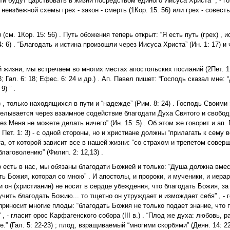
и будут царствовать в жизни посредством единого Иисуса Христа” , - г
еизбежной схемы грех - закон - смерть (1Кор. 15: 56) или грех - совесть
н
(см. 1Кор. 15: 56) . Путь обожения теперь открыт: “Я есть путь (грех) , и
4: 6) . “Благодать и истина произошли через Иисуса Христа” (Ин. 1: 17) и
 жизни, мы встречаем во многих местах апостольских посланий (2Пет. 1: 
: 13; Гал. 6: 18; Ефес. 6: 24 и др.) . Ап. Павел пишет: “Господь сказал мне
) ” .
) , только находящихся в пути и “надежде” (Рим. 8: 24) . Господь Своими
оделывается через взаимное содействие благодати Духа Святого и свобод
ез Меня не можете делать ничего” (Ин. 15: 5) . Об этом же говорит и ап.
ет. 1: 3) - с одной стороны, но и христиане должны “прилагать к сему вс
а, от которой зависит все в нашей жизни: “со страхом и трепетом совер
лаговолению” (Филип. 2: 12,13) .
 есть в нас, мы обязаны благодати Божией и только: “Душа должна вмес
ть Божия, которая со мною” . И апостолы, и пророки, и мученики, и иера
и он (христианин) не носит в сердце убеждения, что благодать Божия, за
учить благодать Божию... то тщетно он утруждает и измождает себя” , - 
иносит многие плоды: “благодать Божия не только подает знание, что 
 - гласит орос Карфагенского собора (III в.) . “Плод же духа: любовь, р
” (Гал. 5: 22-23) ; плод, взращиваемый “многими скорбями” (Деян. 14: 22