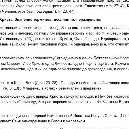
Пилат, вслед за своей женой, называет Его “Праведником” (Мф. 27: 19,2
зревший Иуда признает свой грех и невинность Спасителя (Мф. 27: 4) , 
Человек этот был праведник” (Лк. 23: 47) .
Христа. Значение терминов: неслиянно, нераздельно.
истинным человеком во всем подобным нам, кроме греха, не отлучаясь 
 Бог и человек, поэтому Он вправе говорить и то, что “Я и Отец - одно” 
1г. исповедует “Одного и того-же Христа, Сына Господа, Единородного, в
ам за исключением греховной порчи, и одновременно все, что относится
еловеческому по человечеству” объединено в одной Божественной Ипоста
Богом Словом. И во Христе одна Личность, одно Лицо - Лицо Бога. Каким 
 человечество, идентичное адамовой природе до грехопадения, и абсол
 - это Кровь Бога (Деян 20: 28) ; Господь с небес - второй человек посл
 (Ин. 3: 13) ; Младенец в яслех - безначален и предвечен.
заимоотношению двух природ Христа, присутствующих в Нем без какого-л
ловеческую” природу; без растворения человечества в безбрежном Боже
оторые соединены в единой Божественной Ипостаси Иисуса Христа. И не
щущает Себя одновременно и Богом и человеком.