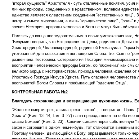
“вторая сущность” Аристотеля - суть отвлеченные понятия, усия
личных природы, соединенных в нравственном, волевом единстве. 
единство является следствием соединения “естественных лиц” . 
центр и смысл мироздания, а лишь “юридическое лицо” , “роль” и 
зрения Нестория, природы человека и Бога не могут быть объеди
Являясь до конца последовательным в своих умозаключениях, Не
“Безумие говорить, что Бог родился от Девы, родился от Девы тот,
Христородицей, Человекородицей, родившей Еммануила - “храм Боже
уготованный для сошествия и воплощения Слова. Бог Сын не “рождае
развенчана Несторием. Сотериология Нестория минимизирована и
восприятии человеческой природы Богом, об “обожении” как смысл
великого борца с несторианством, природа человека исцелена от
Ипостасью Господа Иисуса Христа. Путь спасения человечества 
воспринятой Богом Словом и пребывающей “одесную Отца” .
КОНТРОЛЬНАЯ РАБОТА №2
Благодать сохраняющая и возвращающая духовную жизнь. Ее
“Жало же смерти грех; а сила греха - закон” , - говорит ап. Павел
Христа” (Рим. 13: 14; Гал. 3: 27) наша природа несет на себе вс
славы Божией” (Рим. 3: 23) . Своими силами через собственную “
закон и согрешит в одном чем-нибудь, тот становится виновным во в
Поэтому человек, двигающийся к Богу, оправдывается только чере