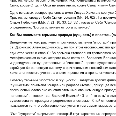
Христос не раз говорит о теснейших, исключительных взаимоотно
Сына, кроме Отца; и Отца не знает никто, кроме Сына, и кому Сын х
Одно из самых распространенных имен Иисуса Христа в корпусе
Христос исповедует Себя Сыном Божиим (Мк. 14: 62) . На протяж
Отцом Небесным (Мф. 7: 21; 10: 33; 18: 35) , называя Себя “Сыном
определению, “Богом истинным от Бога истинного” .
Как Вы понимаете термины природа (сущность) и ипостась (ли
Введением четкого различия и противопоставления “ипостаси” пр
св. Дионисию Александрийскому, но при этом несовершенство до
.
единства чести и славы”
Во времена становления троического бог
метафизическая схема которого была взята св. Василием Великим
индивидуальное существование, а “ипостась” - просто существо
стройную богословскую систему с оригинальным понятийным слов
христологического учения, а значит и решения антропологического
Поэтому термины “ипостась” и “сущность” , затертые долгим фи
“сущностью” понимают “общее или родовое бытие” , присущее все
произнесший слово сие означил этим именованием общую природу,
.
человеком” , - говорит св. Василий Великий
Это - “что есть” в от
существования природы определяется ипостасью. К ней относятс
называется то, что собственно именуется и тем самым вырываетс
“Имя “сущности” очерчивает некоторый круг характерных определ