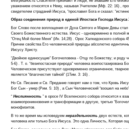
Безгрешность Спасителя признают и люди, не знавшие Его близко: 
уважением относятся к Нему, называя Учителем (Мф. 22: 16) , про
свидетелем страданий Иисуса, “прославил Бога и сказал: “истинно 
Образ соединения природ в единой Ипостаси Господа Иисуса 
Бог Слово после воплощения от Духа Святого и Марии Девы стал 
Своего Божественного естества. Иисус - одновременно в полной мере
“Отец Мой более Меня” (Ин. 14;28) . Орос Халкидонского собора 45
Причем свойства Его человеческой природы абсолютно идентичны н
Иисусу Христу.
“Двойное единосущие” Богочеловека - Отцу по Божеству; и роду ч
5-6) . Т. о. “безипостасная природа” человека воипостазирована 
Человеческом присутствуют одновременно ограниченное, тварное
является “благочестия тайной” (1Тим. 3: 16) .
Но Св. Писание и Св. Предание говорят нам о том, что Кровь Иисуса
Бог Сын - умер (Рим. 5: 10) , а Сын Человеческий “взошел на небо”
“
Неслиянность
” в оросе IV Вселенского собора относится к в
взаимопроникновения и трансформации в другую, третью “Богоче
монофизитов.
В то же время мы исповедуем
нераздельность
двух естеств, к
человека или только Бога Иисуса. Это одна Личность, Которая о