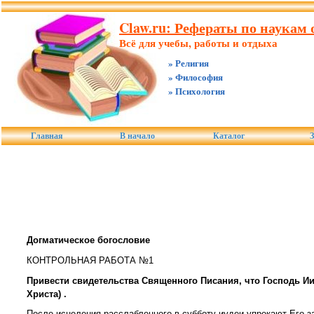
Claw.ru: Рефераты по наукам о
Всё для учебы, работы и отдыха
» Религия
» Философия
» Психология
Главная
В начало
Каталог
З
Догматическое богословие
КОНТРОЛЬНАЯ РАБОТА №1
Привести свидетельства Священного Писания, что Господь Иис
Христа) .
После исцеления расслабленного в субботу иудеи упрекают Его за 