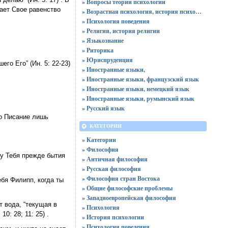
» Вопросы теории психологии
дает Свое равенство
» Возрастная психология, история психологии
» Психология поведения
» Религия, история религии
» Языкознание
» Риторика
» Юриспруденция
его Его” (Ин. 5: 22-23)
» Иностранные языки,
» Иностранные языки, французский язык
» Иностранные языки, немецкий язык
» Иностранные языки, румынский язык
» Русский язык
но Писание лишь
КАТЕГОРИИ
» Категории
» Философия
 у Тебя прежде бытия
» Античная философия
» Русская философия
» Философия стран Востока
ебя Филипп, когда ты
» Общие философские проблемы
» Западноевропейская философия
т вода, “текущая в
» Психология
0: 28; 11: 25) .
» История психологии
» Психология поведения