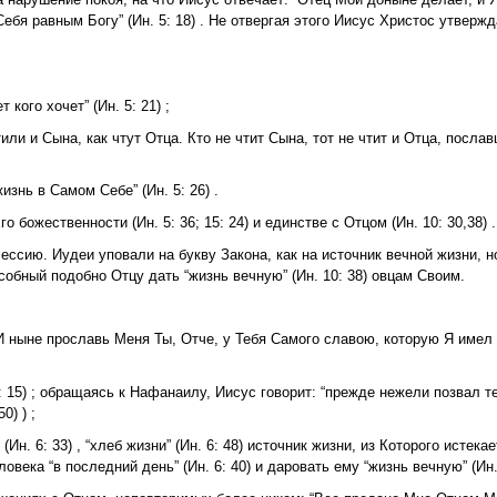
“Себя равным Богу” (Ин. 5: 18) . Не отвергая этого Иисус Христос утверж
кого хочет” (Ин. 5: 21) ;
ли и Сына, как чтут Отца. Кто не чтит Сына, тот не чтит и Отца, пославш
знь в Самом Себе” (Ин. 5: 26) .
божественности (Ин. 5: 36; 15: 24) и единстве с Отцом (Ин. 10: 30,38) .
ссию. Иудеи уповали на букву Закона, как на источник вечной жизни, 
пособный подобно Отцу дать “жизнь вечную” (Ин. 10: 38) овцам Своим.
 “И ныне прославь Меня Ты, Отче, у Тебя Самого славою, которую Я имел
0: 15) ; обращаясь к Нафанаилу, Иисус говорит: “прежде нежели позвал т
0) ) ;
н. 6: 33) , “хлеб жизни” (Ин. 6: 48) источник жизни, из Которого истекае
ловека “в последний день” (Ин. 6: 40) и даровать ему “жизнь вечную” (Ин. 1