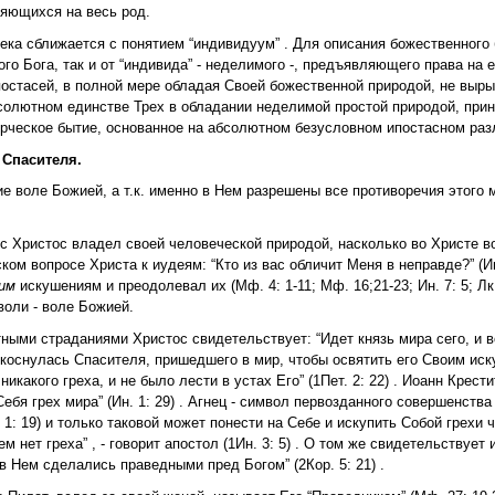
яющихся на весь род.
ка сближается с понятием “индивидуум” . Для описания божественного 
ого Бога, так и от “индивида” - неделимого -, предъявляющего права на
Ипостасей, в полной мере обладая Своей божественной природой, не выры
бсолютном единстве Трех в обладании неделимой простой природой, пр
рческое бытие, основанное на абсолютном безусловном ипостасном раз
 Спасителя.
е воле Божией, а т.к. именно в Нем разрешены все противоречия этого 
с Христос владел своей человеческой природой, насколько во Христе в
м вопросе Христа к иудеям: “Кто из вас обличит Меня в неправде?” (Ин.
ним
искушениям и преодолевал их (Мф. 4: 1-11; Мф. 16;21-23; Ин. 7: 5; Лк.
воли - воле Божией.
тными страданиями Христос свидетельствует: “Идет князь мира сего, и в
е коснулась Спасителя, пришедшего в мир, чтобы освятить его Своим ис
какого греха, и не было лести в устах Его” (1Пет. 2: 22) . Иоанн Крест
я грех мира” (Ин. 1: 29) . Агнец - символ первозданного совершенства и
. 1: 19) и только таковой может понести на Себе и искупить Собой грехи 
м нет греха” , - говорит апостол (1Ин. 3: 5) . О том же свидетельствует 
в Нем сделались праведными пред Богом” (2Кор. 5: 21) .