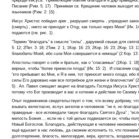
природе Иисуса. “Приемлющие обилие благодати и дар праведност
Писание (Рим. 5: 17) . Принимая св. Крещение человек выходит из н
язычников (Рим. 2: 15) .
Иисус Христос победил
грех
, разрушил
смерть
, упразднил
зако
(смерть) ; никто не приходит к Отцу, как только через Меня” (Ин. 1
подаются (см. рис. 1) .
“Термин “благодать” в смысле “силы” , даруемой свыше для святой
5: 12; 2Пет. 3: 18; 2Тим. 2: 1; 1Кор. 16: 23; 2Кор. 16: 23; 2Кор. 13
благодати
Моей, ибо
сила
Моя совершается в немощи” (2 Кор. 13: 9
Апостолы говорят о себе и братьях, как о “спасаемых” (1Кор. 1: 18
верных, чтобы “более принесли плода” (Ин. 15: 2) . И спасение с
“кто пребывает во Мне, и Я в нем, тот приносит много плода; ибо б
силы Его даровано нам все потребное для жизни и благочестия” (2 П
5) . Ап. Павел смещает акцент на благодать Господа Иисуса Христ
потому что Бог производит в вас и хотение и действие по Своему б
Опыт подвижников свидетельствует о том, что всему доброму, что
взывать велегласно, вслух ангелов и человеков: “не я, но благода
праведные - все исповедали такую благодать Святого Духа” ; “есл
милость Божия..., если не с той целью подвизается он, чтобы пол
Новый Богослов. Благодать, действующая в человеке неизменно пр
ещё вдыхает в нас любовь, да сможем исполнить то, что познаем” ,
долготерпение, благость, милосердие, вера, кротость, воздержание.