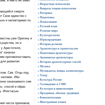
им, и никто не знает
» Возрастная психология
» Вопросы теории психологии
гающейся смерти
» Риторика
ет Свое единство с
» Педагогика
льно и неповторимо по
» Языкознание
» Русский язык
» Религии мира
» Культурология
звестны уже Оригену и
» Юриспруденция
существа, но и
» История религии
 у Аристотеля,
» Архитектура и строительство
я” означал
» Памятники архитектуры
иям противопоставить
» Знаменитые архитекторы
 для развития
» История архитектурных стилей
» Музыка
» Музыканты, певцы, композиторы
лом. Свв. Отцы под
» Театр
 человек. Ибо
» Культура России
енно означаемого сим
» Телевидение и СМИ
во, способ и образ
» Культуры и цивилизации
у. Ипостасью
» Праздники, обычаи, традиции
» Книгопечатание
» Иностранные языки
ния числа признаков,