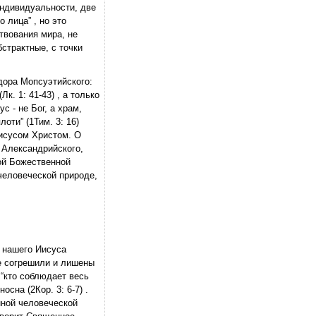
индивидуальности, две
 лица” , но это
твования мира, не
страктные, с точки
дора Мопсуэтийского:
к. 1: 41-43) , а только
 - не Бог, а храм,
оти” (1Тим. 3: 16)
исусом Христом. О
 Александрийского,
ой Божественной
человеческой природе,
а нашего Иисуса
се согрешили и лишены
 “кто соблюдает весь
сна (2Кор. 3: 6-7) .
нной человеческой