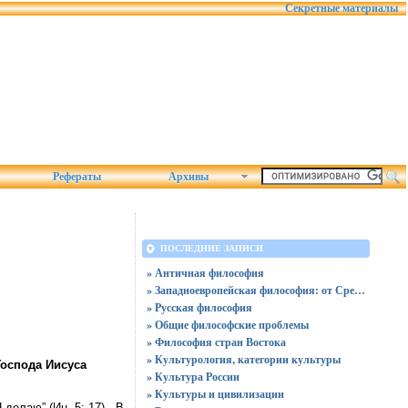
Секретные материалы
Рефераты
Архивы
ПОСЛЕДНИЕ ЗАПИСИ
» Античная философия
» Западноевропейская философия: от Средних веков до нашего времени
» Русская философия
» Общие философские проблемы
» Философия стран Востока
» Культурология, категории культуры
Господа Иисуса
» Культура России
» Культуры и цивилизации
елаю” (Ин. 5: 17) . В