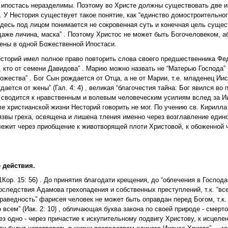
 и ипостась неразделимы. Поэтому во Христе должны существовать две 
У Нестория существует такое понятие, как “единство домостроительного
Здесь под лицом понимается не сокровенная суть и конечная цель сущес
даже личина, маска” . Поэтому Христос не может быть Богочеловеком, аб
нены в одной Божественной Ипостаси.
сторий имел полное право повторить слова своего предшественника Фе
 кто от семени Давидова” . Марию можно назвать не “Матерью Господа” (Л
ства” . Бог Сын рождается от Отца, а не от Марии, т.е. младенец Иисус
тся от жены” (Гал. 4: 4) , великая “благочестия тайна: Бог явился во пл
 сводится к нравственным и волевым человеческим усилиям вслед за И
е христианской жизни Несторий говорить не мог. По учению св. Кирилла
 язвы греха, освящена и лишена тления именно через возглавление един
лежит через приобщение к животворящей плоти Христовой, к обоженной 
 действия.
 (1Кор. 15: 56) . До принятия благодати крещения, до “облечения в Господ
е последствия Адамова грехопадения и собственных преступлений, т.к. “в
праведность” фарисея человек не может быть оправдан перед Богом, т.к.
сем” (Иак. 2: 10) , обличающая буква закона по своей природе - смертоно
з одно - через причастие к искупительному подвигу Христову, к исцеле