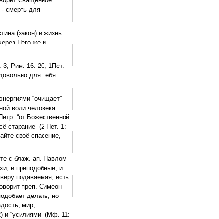
оворит Священное
 - смерть для
стина (закон) и жизнь
 через Него же и
3; Рим. 16: 20; 1Пет.
: “довольно для тебя
 энергиями “очищает”
ной воли человека:
 Петр: “от Божественной
ё старание” (2 Пет. 1:
шайте своё спасение,
те с блаж. ап. Павлом
рхи, и преподобные, и
 веру подаваемая, есть
говорит преп. Симеон
подобает делать, но
адость, мир,
) и “усилиями” (Мф. 11: