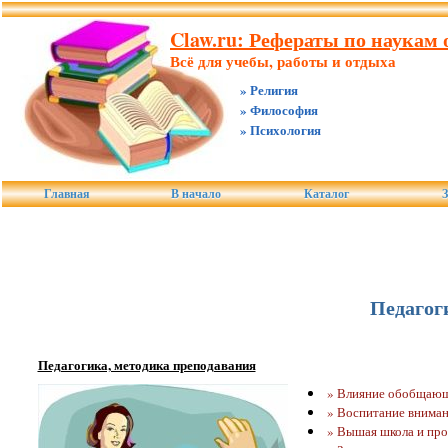
Claw.ru: Рефераты по наукам о
Всё для учебы, работы и отдыха
» Религия
» Философия
» Психология
Главная
В начало
Каталог
З
Педагог
Педагогика, методика преподавания
» Влияние обобщающе
» Воспитание вниман
» Вышая школа и про