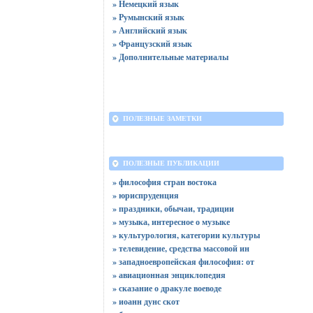
» Немецкий язык
» Румынский язык
» Английский язык
» Французский язык
» Дополнительные материалы
ПОЛЕЗНЫЕ ЗАМЕТКИ
ПОЛЕЗНЫЕ ПУБЛИКАЦИИ
» философия стран востока
» юриспруденция
» праздники, обычаи, традиции
» музыка, интересное о музыке
» культурология, категории культуры
» телевидение, средства массовой ин
» западноевропейская философия: от
» авиационная энциклопедия
» сказание о дракуле воеводе
» иоанн дунс скот