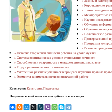
» Законы и категории
» Коррекционно-раз
» Лингвометодически
» Межпредметные св
» Научно-исследоват
» Обучение информа
» Обучение менеджм
» Политическое разв
» Проверка знаний и
» Программа контрол
» Развитие продукти
» Развитие творческой личности ребенка на уроке музыки
» Система воспитания как условие становления личности
» Способности и одаренность в младшем школьном возрасте
» Труд и развитие личности школьника
» Умственное развитие учащихся в процессе изучения правила прав
» Элементы занимательности во внеклассной работе
Категории
:
Категории
,
Педагогика
Поделитесь этой записью или добавьте в закладки