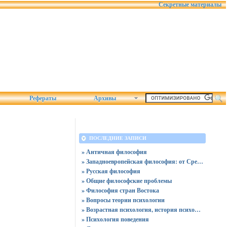
Секретные материалы
Рефераты
Архивы
ПОСЛЕДНИЕ ЗАПИСИ
» Античная философия
» Западноевропейская философия: от Средних веков до нашего времени
» Русская философия
» Общие философские проблемы
» Философия стран Востока
» Вопросы теории психологии
» Возрастная психология, история психологии
» Психология поведения