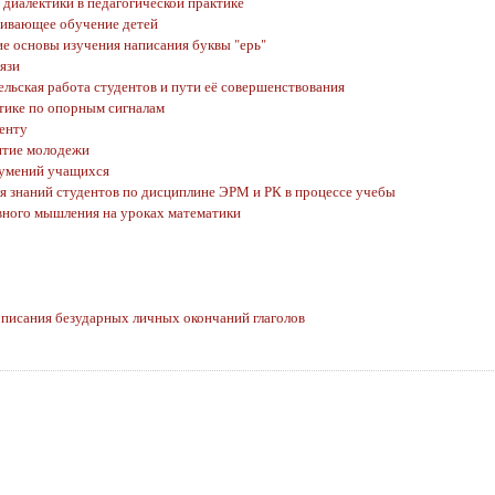
 диалектики в педагогической практике
вивающее обучение детей
е основы изучения написания буквы "ерь"
язи
ельская работа студентов и пути её совершенствования
тике по опорным сигналам
енту
итие молодежи
 умений учащихся
я знаний студентов по дисциплине ЭРМ и РК в процессе учебы
вного мышления на уроках математики
описания безударных личных окончаний глаголов