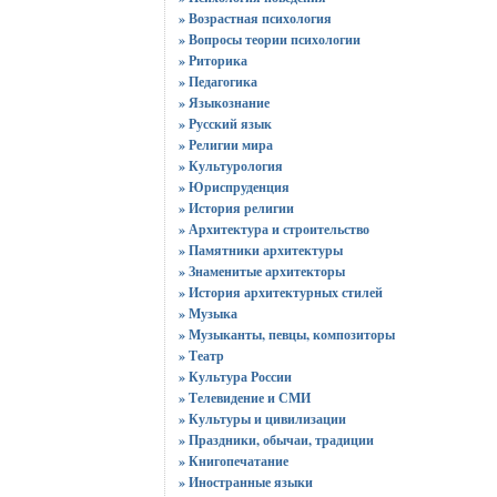
» Возрастная психология
» Вопросы теории психологии
» Риторика
» Педагогика
» Языкознание
» Русский язык
» Религии мира
» Культурология
» Юриспруденция
» История религии
» Архитектура и строительство
» Памятники архитектуры
» Знаменитые архитекторы
» История архитектурных стилей
» Музыка
» Музыканты, певцы, композиторы
» Театр
» Культура России
» Телевидение и СМИ
» Культуры и цивилизации
» Праздники, обычаи, традиции
» Книгопечатание
» Иностранные языки