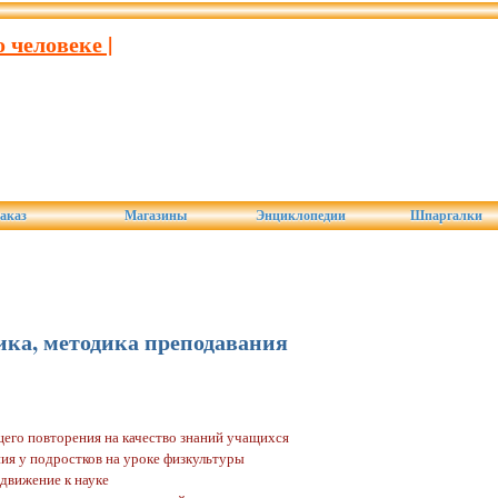
 человеке |
аказ
Магазины
Энциклопедии
Шпаргалки
ика, методика преподавания
го повторения на качество знаний учащихся
ия у подростков на уроке физкультуры
движение к науке