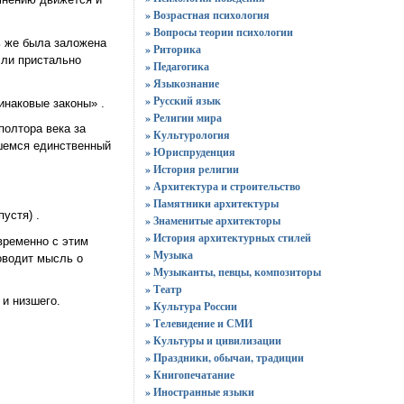
» Возрастная психология
» Вопросы теории психологии
ь же была заложена
» Риторика
сли пристально
» Педагогика
» Языкознание
» Русский язык
инаковые законы» .
» Религии мира
полтора века за
» Культурология
шемся единственный
» Юриспруденция
» История религии
» Архитектура и строительство
» Памятники архитектуры
устя) .
» Знаменитые архитекторы
» История архитектурных стилей
временно с этим
» Музыка
роводит мысль о
» Музыканты, певцы, композиторы
» Театр
 и низшего.
» Культура России
» Телевидение и СМИ
» Культуры и цивилизации
» Праздники, обычаи, традиции
» Книгопечатание
» Иностранные языки