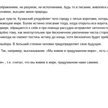
ображением, ни разумом, ни исполнением, будь то в писании, живописи 
человеке, высшем звене природы.
ью чувств. Кузанский уподобляет тело городу с пятью воротами, котор
ужающем мире. Более истинно описание тогда, когда открыты все ворота
 двери, обращается к себе и при помощи рассудка исправляет неточност
добно тому, как многоугольник при бесконечном увеличении числа сторон
 никогда не сможет постичь истину до конца, хотя бесконечно будет приб
й выбора. В большей степени человек предопределяет свое будущее.
 Так, например, высказывание: «Мы живем в придуманном мире» , есть н
я» , т.е. считал, что мы живем в мире, придуманном нами самими.