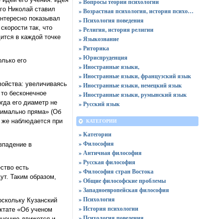
» Вопросы теории психологии
го Николай ставил
» Возрастная психология, история психологии
интересно показывал
» Психология поведения
скорости так, что
» Религия, история религии
ится в каждой точке
» Языкознание
» Риторика
» Юриспруденция
лько его
» Иностранные языки,
» Иностранные языки, французский язык
войства: увеличиваясь
» Иностранные языки, немецкий язык
 то бесконечное
» Иностранные языки, румынский язык
гда его диаметр не
» Русский язык
симально пряма» (Об
о же наблюдается при
КАТЕГОРИИ
» Категории
» Философия
впадение в
» Античная философия
» Русская философия
ство есть
» Философия стран Востока
ут. Таким образом,
» Общие философские проблемы
» Западноевропейская философия
» Психология
Поскольку Кузанский
» История психологии
ктате «Об ученом
» Психология поведения
 мнению движется и