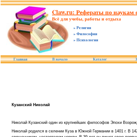
Claw.ru: Рефераты по наукам о
Всё для учебы, работы и отдыха
» Религия
» Философия
» Психология
Главная
В начало
Каталог
З
Кузанский Николай
Николай Кузанский один из крупнейших философов Эпохи Возрож
Николай родился в селении Куза в Южной Германии в 1401 г. В 142
священником, настоятелем церкви. В 39 лет он пишет свою перву