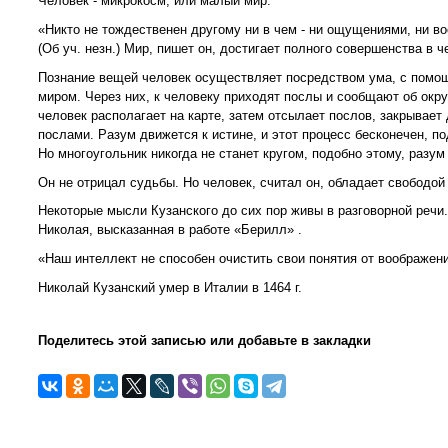
Человек - микрокосм, или малый мир.
«Никто не тождественен другому ни в чем - ни ощущениями, ни во
(Об уч. незн.) Мир, пишет он, достигает полного совершенства в 
Познание вещей человек осуществляет посредством ума, с помощ
миром. Через них, к человеку приходят послы и сообщают об окр
человек располагает на карте, затем отсылает послов, закрывает
послами. Разум движется к истине, и этот процесс бесконечен, по
Но многоугольник никогда не станет кругом, подобно этому, разум
Он не отрицал судьбы. Но человек, считал он, обладает свободо
Некоторые мысли Кузанского до сих пор живы в разговорной речи.
Николая, высказанная в работе «Берилл» .
«Наш интеллект не способен очистить свои понятия от воображени
Николай Кузанский умер в Италии в 1464 г.
Поделитесь этой записью или добавьте в закладки