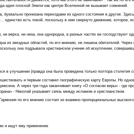
гда идея плоской Земли как центре Вселенной не вызывает сомнений.
а, буквально пронизана переходами из одного состояния в другое. Здес
.. единство есть покой, поскольку в нем свернуто движение, которое, е
 ни верха, ни низа, она однородна, в разных частях ее господствуют од
а из звездных областей, по его мнению, не лишена обитателей. Через 
оскольку она подрывала христианское учение об искуплении, совершив
я в улучшении (правда она была проведена только полтора столетия сп
тешествовать и первым составил географическую карту Европы. Но одно
риксена. А через три года заканчивает книгу «О согласии веры» - где п
орана» - Николай указывает связь между исламом и христианством.
 Гармония по его мнению состоит из взаимно пропорциональных высокого
нию и ищут ему применение