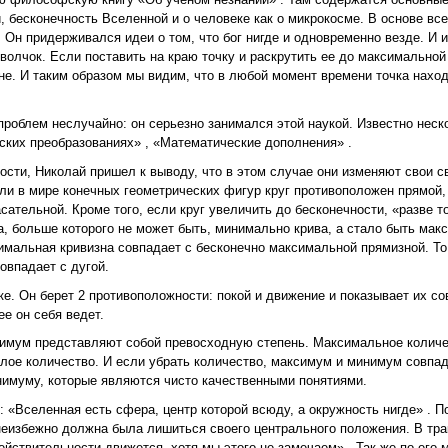
 бесконечность Вселенной и о человеке как о микрокосме. В основе все
. Он придерживался идеи о том, что бог нигде и одновременно везде. И 
волчок. Если поставить на краю точку и раскрутить ее до максимальной 
не. И таким образом мы видим, что в любой момент времени точка наход
облем неслучайно: он серьезно занимался этой наукой. Известно неско
еских преобразованиях» , «Математические дополнения» .
сти, Николай пришел к выводу, что в этом случае они изменяют свои с
ли в мире конечных геометрических фигур круг противоположен прямой,
ательной. Кроме того, если круг увеличить до бесконечности, «разве то
а, больше которого не может быть, минимально крива, а стало быть мак
нимальная кривизна совпадает с бесконечно максимальной прямизной. Т
овпадает с дугой.
е. Он берет 2 противоположности: покой и движение и показывает их со
е он себя ведет.
симум представляют собой превосходную степень. Максимальное количе
ое количество. И если убрать количество, максимум и минимум совпад
имуму, которые являются чисто качественными понятиями.
т: «Вселенная есть сфера, центр которой всюду, а окружность нигде» . 
еизбежно должна была лишиться своего центрального положения. В тра
действительности движется, хотя мы этого не замечаем» . Так же по его