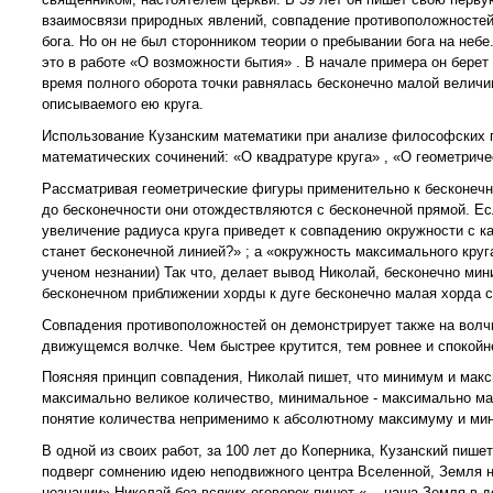
взаимосвязи природных явлений, совпадение противоположностей,
бога. Но он не был сторонником теории о пребывании бога на небе
это в работе «О возможности бытия» . В начале примера он берет 
время полного оборота точки равнялась бесконечно малой величи
описываемого ею круга.
Использование Кузанским математики при анализе философских пр
математических сочинений: «О квадратуре круга» , «О геометрич
Рассматривая геометрические фигуры применительно к бесконечно
до бесконечности они отождествляются с бесконечной прямой. Ес
увеличение радиуса круга приведет к совпадению окружности с кас
станет бесконечной линией?» ; а «окружность максимального круг
ученом незнании) Так что, делает вывод Николай, бесконечно ми
бесконечном приближении хорды к дуге бесконечно малая хорда с
Совпадения противоположностей он демонстрирует также на волчк
движущемся волчке. Чем быстрее крутится, тем ровнее и спокойне
Поясняя принцип совпадения, Николай пишет, что минимум и мак
максимально великое количество, минимальное - максимально мал
понятие количества неприменимо к абсолютному максимуму и мин
В одной из своих работ, за 100 лет до Коперника, Кузанский пише
подверг сомнению идею неподвижного центра Вселенной, Земля н
незнании» Николай без всяких оговорок пишет «... наша Земля в 