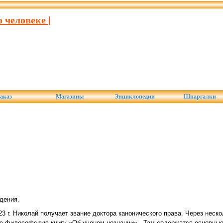
 человеке |
аказ
Магазины
Энциклопедии
Шпаргалки
дения.
3 г. Николай получает звание доктора канонического права. Через неско
ю философскую книгу «Об ученом незнании» . Там содержатся основные 