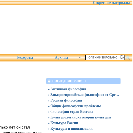
Секретные материалы
Рефераты
Архивы
ПОСЛЕДНИЕ ЗАПИСИ
» Античная философия
» Западноевропейская философия: от Средних веков до нашего времени
» Русская философия
» Общие философские проблемы
» Философия стран Востока
» Культурология, категории культуры
» Культура России
лько лет он стал
» Культуры и цивилизации
идеи его учения: идея