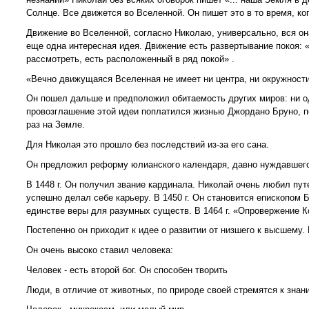
Солнце. Все движется во Вселенной. Он пишет это в то время, ко
Движение во Вселенной, согласно Николаю, универсально, вся он
еще одна интересная идея. Движение есть развертывание покоя: «.
рассмотреть, есть расположенный в ряд покой» .
«Вечно движущаяся Вселенная не имеет ни центра, ни окружности,
Он пошел дальше и предположил обитаемость других миров: ни одн
провозглашение этой идеи поплатился жизнью Джордано Бруно, п
раз на Земле.
Для Николая это прошло без последствий из-за его сана.
Он предложил реформу юлианского календаря, давно нуждавшегос
В 1448 г. Он получил звание кардинала. Николай очень любил пу
успешно делал себе карьеру. В 1450 г. Он становится епископом Б
единстве веры для разумных существ. В 1464 г. «Опровержение К
Постепенно он приходит к идее о развитии от низшего к высшему.
Он очень высоко ставил человека:
Человек - есть второй бог. Он способен творить
Люди, в отличие от животных, по природе своей стремятся к зна