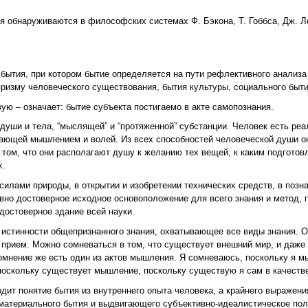
 обнаруживаются в философских системах Ф. Бэкона, Т. Гоббса, Дж. Ло
бытия, при котором бытие определяется на пути рефлективного анализа 
призму человеческого существования, бытия культуры, социального быти
вую – означает: бытие субъекта постигаемо в акте самопознания.
уши и тела, “мыслящей” и “протяженной” субстанции. Человек есть реа
дающей мышлением и волей. Из всех способностей человеческой души о
 том, что они располагают душу к желанию тех вещей, к каким подготов
х.
силами природы, в открытии и изобретении технических средств, в позна
но достоверное исходное основоположение для всего знания и метод, 
достоверное здание всей науки.
истинности общепризнанного знания, охватывающее все виды знания. О
 прием. Можно сомневаться в том, что существует внешний мир, и даже 
омнение же есть один из актов мышления. Я сомневаюсь, поскольку я м
 поскольку существует мышление, поскольку существую я сам в качеств
ит понятие бытия из внутреннего опыта человека, а крайнего выражения
атериального бытия и выдвигающего субъективно-идеалистическое поло