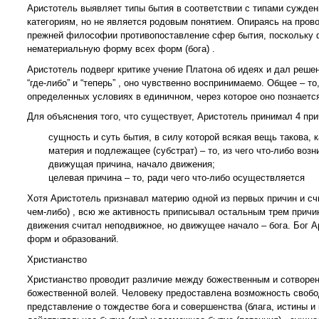
Аристотель выявляет типы бытия в соответствии с типами суждени
категориям, но не является родовым понятием. Опираясь на про
прежней философии противопоставление сфер бытия, поскольку ф
нематериальную форму всех форм (бога) .
Аристотель подверг критике учение Платона об идеях и дал решен
“где-либо” и “теперь” , оно чувственно воспринимаемо. Общее – то
определенных условиях в единичном, через которое оно познаетс
Для объяснения того, что существует, Аристотель принимал 4 при
сущность и суть бытия, в силу которой всякая вещь такова, к
материя и подлежащее (субстрат) – то, из чего что-либо возн
движущая причина, начало движения;
целевая причина – то, ради чего что-либо осуществляется
Хотя Аристотель признавал материю одной из первых причин и сч
чем-либо) , всю же активность приписывал остальным трем причин
движения считал неподвижное, но движущее начало – бога. Бог А
форм и образований.
Христианство
Христианство проводит различие между божественным и сотворен
божественной волей. Человеку предоставлена возможность свобо
представление о тождестве бога и совершенства (блага, истины 