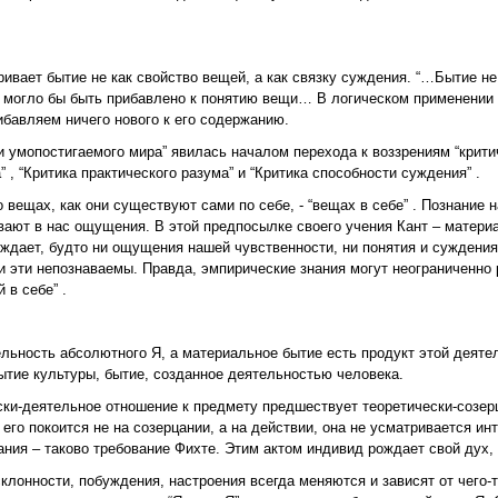
ивает бытие не как свойство вещей, а как связку суждения. “…Бытие н
то могло бы быть прибавлено к понятию вещи… В логическом применении 
ибавляем ничего нового к его содержанию.
 умопостигаемого мира” явилась началом перехода к воззрениям “критич
 , “Критика практического разума” и “Критика способности суждения” .
 вещах, как они существуют сами по себе, - “вещах в себе” . Познание н
вают в нас ощущения. В этой предпосылке своего учения Кант – материа
рждает, будто ни ощущения нашей чувственности, ни понятия и суждения
ещи эти непознаваемы. Правда, эмпирические знания могут неограниченно
 в себе” .
льность абсолютного Я, а материальное бытие есть продукт этой деяте
тие культуры, бытие, созданное деятельностью человека.
ски-деятельное отношение к предмету предшествует теоретически-созе
 его покоится не на созерцании, а на действии, она не усматривается ин
нания – таково требование Фихте. Этим актом индивид рождает свой дух,
клонности, побуждения, настроения всегда меняются и зависят от чего-т