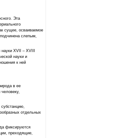
сного. Эта
териального
как сущее, осваиваемое
я подчинена слепым,
науки XVII – XVIII
ческой науки и
ношения к ней
ирода в ее
 человеку,
 субстанцию,
гообразных отдельных
гда фиксируются
нции, преходящие,