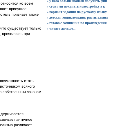
» у кого больше шансов получить фин
 относится ко всем
» стоит ли покупать новостройку в к
евает присущее
» вариант задания по русскому языку
отель признает также
» детская энциклопедия: растительны
» готовые сочинения по произведения
»
читать дальше...
 что существует только
 , проявляясь при
(возможность стать
 источником всякого
по собственным законам
ддерживается
азвивает античное
телизма различает