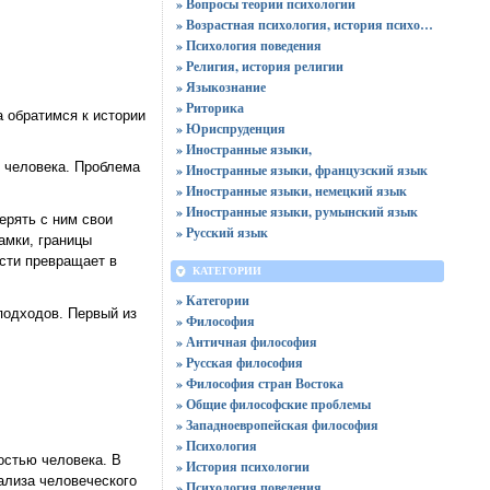
» Вопросы теории психологии
» Возрастная психология, история психологии
» Психология поведения
» Религия, история религии
» Языкознание
» Риторика
 обратимся к истории
» Юриспруденция
» Иностранные языки,
 человека. Проблема
» Иностранные языки, французский язык
» Иностранные языки, немецкий язык
» Иностранные языки, румынский язык
ерять с ним свои
» Русский язык
амки, границы
ости превращает в
КАТЕГОРИИ
» Категории
подходов. Первый из
» Философия
» Античная философия
» Русская философия
» Философия стран Востока
» Общие философские проблемы
» Западноевропейская философия
» Психология
остью человека. В
» История психологии
ализа человеческого
» Психология поведения