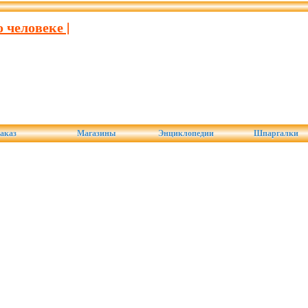
 человеке |
аказ
Магазины
Энциклопедии
Шпаргалки