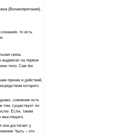
кка (Великобритания) ,
сознания, то есть
я.
льная связь
н выдвигал на первое
лено тело. Сам бог
нии причин и действий,
посредством которого
днако, сомнение есть
в том, существует ли
ыслю. Если, таким
е мыслящего.
 она достигает у
жение “быть – это