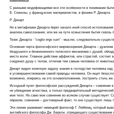
изменяемые.
С разными модификациями все эти особенности в понимании бытия
Б. Спинозы, у французских материалистов, в физике Р. Декарта.
Р. Декарт
Но в метафизике Декарта берет начало иной способ истолкования 
анализа самосознания, или же на пути осмысления бытия сквозь 
Тезис Декарта - “cogito ergo sum” - мыслю, следовательно сущест
Основная черта философского мировоззрения Декарта – дуализм д
бездушного и безжизненного телесного механизма с душой, обла
место волю. Главное действие аффектов, или страстей, состоит в
соединил душу с телом, отличив тем самым человека от животны
Декарт видел конечную задачу знания в господстве человека над 
в усовершенствовании самой природы человека. Он ищет безуслов
возможно, опираясь на это основоположение, построить столь же 
Исходный пункт философских рассуждений Декарта – сомнение в 
не убеждение агностика, а только предварительный методический
мое тело. Но само мое сомнение во всяком случае существует. С
образом, сомнение – достоверный факт, то оно существует лишь
Эти линию развивает немецкий философ Г. Лейбниц, который вывод
английского философа Дж. Беркли, отрицающего существование м