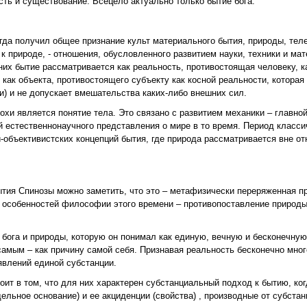
ость и существование. Всецело актуально только бытие бога.
огда получил общее признание культ материального бытия, природы, теле
 природе, - отношения, обусловленного развитием науки, техники и ма
В них бытие рассматривается как реальность, противостоящая человеку, 
 как объекта, противостоящего субъекту как косной реальности, котора
) и не допускает вмешательства каких-либо внешних сил.
хи является понятие тела. Это связано с развитием механики – главной 
 естественнонаучного представления о мире в то время. Период класси
объективистских концепций бытия, где природа рассматривается вне от
тия Спинозы можно заметить, что это – метафизически переряженная пр
из особенностей философии этого времени – противопоставление природы
бога и природы, которую он понимал как единую, вечную и бесконечную
самым – как причину самой себя. Признавая реальность бесконечно мно
явлений единой субстанции.
оит в том, что для них характерен субстанциальный подход к бытию, ко
ельное основание) и ее акциденции (свойства) , производные от субста