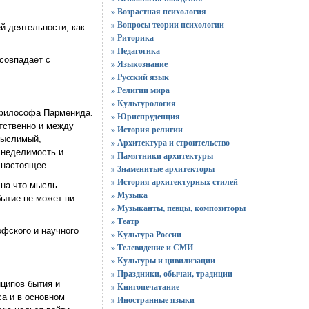
» Возрастная психология
» Вопросы теории психологии
й деятельности, как
» Риторика
» Педагогика
совпадает с
» Языкознание
» Русский язык
» Религии мира
» Культурология
 философа Парменида.
» Юриспруденция
тственно и между
» История религии
мыслимый,
» Архитектура и строительство
 неделимость и
» Памятники архитектуры
 настоящее.
» Знаменитые архитекторы
» История архитектурных стилей
 на что мысль
» Музыка
бытие не может ни
» Музыканты, певцы, композиторы
» Театр
фского и научного
» Культура России
» Телевидение и СМИ
» Культуры и цивилизации
» Праздники, обычаи, традиции
ципов бытия и
» Книгопечатание
са и в основном
» Иностранные языки