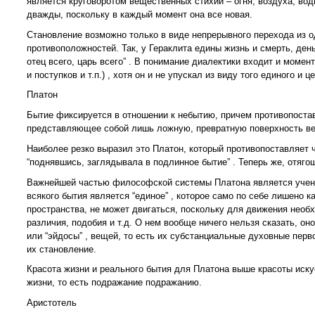
является круговоротом вещественных стихий – огня, воздуха, вод
дважды, поскольку в каждый момент она все новая.
Становление возможно только в виде непрерывного перехода из 
противоположностей. Так, у Гераклита едины жизнь и смерть, день
отец всего, царь всего” . В понимание диалектики входит и момен
и поступков и т.п.) , хотя он и не упускал из виду того единого и
Платон
Бытие фиксируется в отношении к небытию, причем противопоста
представляющее собой лишь ложную, превратную поверхность в
Наиболее резко выразил это Платон, который противопоставляет ч
“поднявшись, заглядывала в подлинное бытие” . Теперь же, отягощ
Важнейшей частью философской системы Платона является учение о
всякого бытия является “единое” , которое само по себе лишено ка
пространства, не может двигаться, поскольку для движения необ
различия, подобия и т.д. О нем вообще ничего нельзя сказать, о
или “эйдосы” , вещей, то есть их субстанциальные духовные пер
их становление.
Красота жизни и реального бытия для Платона выше красоты иску
жизни, то есть подражание подражанию.
Аристотель