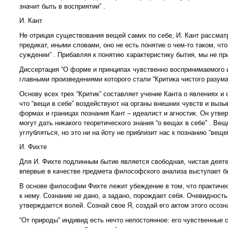
значит быть в восприятии” .
И. Кант
Не отрицая существования вещей самих по себе, И. Кант рассматр
предикат, иными словами, оно не есть понятие о чем-то таком, ч
суждении” . Прибавляя к понятию характеристику бытия, мы не пр
Диссертация “О форме и принципах чувственно воспринимаемого и
главными произведениями которого стали “Критика чистого разума”
Основу всех трех “Критик” составляет учение Канта о явлениях и о
что “вещи в себе” воздействуют на органы внешних чувств и вызы
формах и границах познания Кант – идеалист и агностик. Он утве
могут дать никакого теоретического знания “о вещах в себе” . В
углубляться, но это ни на йоту не приблизит нас к познанию “вещей
И. Фихте
Для И. Фихте подлинным бытие является свободная, чистая деяте
впервые в качестве предмета философского анализа выступает бы
В основе философии Фихте лежит убеждение в том, что практиче
к нему. Сознание не дано, а задано, порождает себя. Очевидность
утверждается волей. Сознай свое Я, создай его актом этого осоз
“От природы” индивид есть нечто непостоянное: его чувственные с