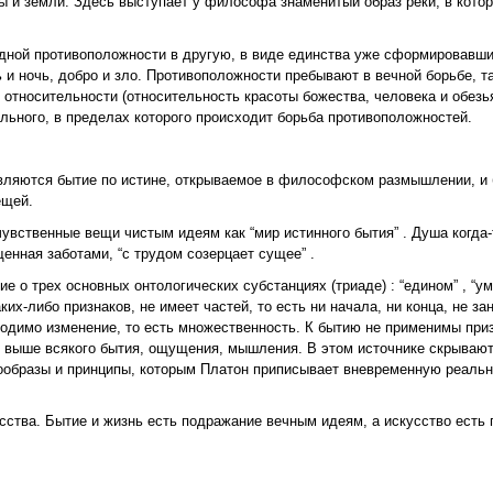
ы и земли. Здесь выступает у философа знаменитый образ реки, в кото
одной противоположности в другую, в виде единства уже сформировавш
 и ночь, добро и зло. Противоположности пребывают в вечной борьбе, та
т относительности (относительность красоты божества, человека и обез
 цельного, в пределах которого происходит борьба противоположностей.
вляются бытие по истине, открываемое в философском размышлении, и 
ещей.
увственные вещи чистым идеям как “мир истинного бытия” . Душа когда-
енная заботами, “с трудом созерцает сущее” .
 трех основных онтологических субстанциях (триаде) : “едином” , “уме
ких-либо признаков, не имеет частей, то есть ни начала, ни конца, не за
ходимо изменение, то есть множественность. К бытию не применимы при
но выше всякого бытия, ощущения, мышления. В этом источнике скрываютс
вообразы и принципы, которым Платон приписывает вневременную реальн
сства. Бытие и жизнь есть подражание вечным идеям, а искусство есть