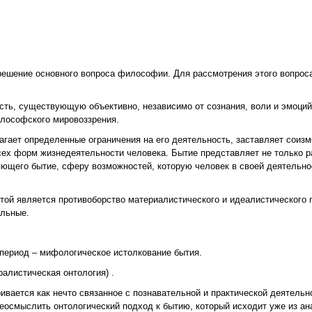
решение основного вопроса философии. Для рассмотрения этого вопроса
ть, существующую объективно, независимо от сознания, воли и эмоций
илософского мировоззрения.
гает определенные ограничения на его деятельность, заставляет соизм
сех форм жизнедеятельности человека. Бытие представляет не только р
няющего бытие, сферу возможностей, которую человек в своей деятельн
той является противоборство материалистического и идеалистического 
альные.
 период – мифологическое истолкование бытия.
ралистическая онтология) .
ивается как нечто связанное с познавательной и практической деятельн
осмыслить онтологический подход к бытию, который исходит уже из ан