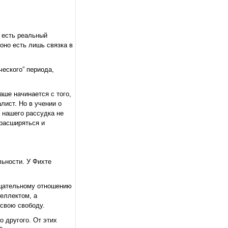
е есть реальный
оно есть лишь связка в
еского” периода,
аше начинается с того,
лист. Но в учении о
 нашего рассудка не
 расширяться и
льности. У Фихте
рцательному отношению
теллектом, а
 свою свободу.
о другого. От этих