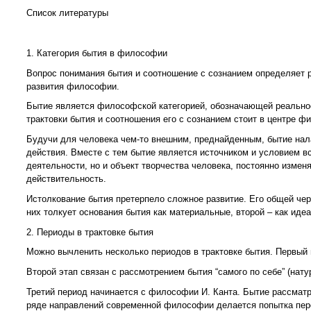
Список литературы
1. Категория бытия в философии
Вопрос понимания бытия и соотношение с сознанием определяет 
развития философии.
Бытие является философской категорией, обозначающей реальнос
трактовки бытия и соотношения его с сознанием стоит в центре ф
Будучи для человека чем-то внешним, преднайденным, бытие нала
действия. Вместе с тем бытие является источником и условием в
деятельности, но и объект творчества человека, постоянно изме
действительность.
Истолкование бытия претерпело сложное развитие. Его общей чер
них толкует основания бытия как материальные, второй – как иде
2. Периоды в трактовке бытия
Можно вычленить несколько периодов в трактовке бытия. Первый
Второй этап связан с рассмотрением бытия “самого по себе” (нату
Третий период начинается с философии И. Канта. Бытие рассматр
ряде направлений современной философии делается попытка пере