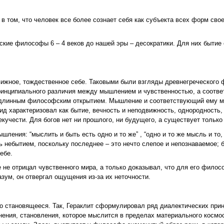
 том, что человек все более сознает себя как субъекта всех форм свое
кие философы 6 – 4 веков до нашей эры – десократики. Для них бытие 
движное, тождественное себе. Таковыми были взгляды древнегреческого
ринципиального различия между мышлением и чувственностью, а соотве
одлинным философским открытием. Мышление и соответствующий ему 
ид характеризовал как бытие, вечность и неподвижность, однородность,
кучести. Для богов нет ни прошлого, ни будущего, а существует только
ления: “мыслить и быть есть одно и то же” , “одно и то же мысль и то,
ть небытием, поскольку последнее – это нечто слепое и непознаваемое; 
ебе.
е отрицал чувственного мира, а только доказывал, что для его филосо
зум, он отвергал ощущения из-за их неточности.
 становящееся. Так, Гераклит сформулировал ряд диалектических прин
нения, становления, которое мыслится в пределах материального космо