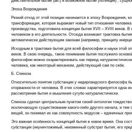
действительное бытие (акт) и возможное бытие (потенция) , сущн
Эпоха Возрождения
Резкий отход от этой позиции начинается в эпоху Возрождения, к
трансформация, которая выражает новый тип отношения человека к
производства, подготовила концепции бытия XVII – XVIII веков. 
человеком в его деятельности. Отсюда возникает трактовка бытия
автоматически действующим законам (например, принципу инерции
Исходным в трактовке бытия для всей философии и науки этой эпо
веков. В свою очередь, такое понимание бытия послужило основой
философии можно охарактеризовать как период натуралистически-
человека, как некоторый механизм, действующий сам по себе.
Б. Спиноза
Относительно понятия субстанции у нидерландского философа бы
оторванности от человека. В этих словах характеризуется одна 
рассмотрение бытия и мышления сугубо натуралистически.
Спиноза сделал центральным пунктом своей онтологии тождество 
исключающую существование какого-либо другого начала, и тем 
вещей, он понимал их как совокупность модусов – единичных про
Это важная особенность концепций бытия в новое время. Она сост
субстанция (неуничтожимый, неизменный субстрат бытия, его пред