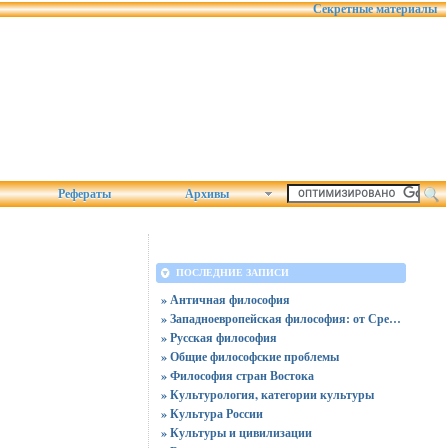
Секретные материалы
Рефераты
Архивы
ПОСЛЕДНИЕ ЗАПИСИ
» Античная философия
» Западноевропейская философия: от Средних веков до нашего времени
» Русская философия
» Общие философские проблемы
» Философия стран Востока
» Культурология, категории культуры
» Культура России
» Культуры и цивилизации