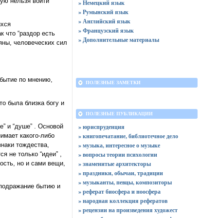
рую нельзя войти
» Немецкий язык
» Румынский язык
» Английский язык
ихся
» Французский язык
к что “раздор есть
» Дополнительные материалы
ьяны, человеческих сил
бытие по мнению,
ПОЛЕЗНЫЕ ЗАМЕТКИ
то была близка богу и
ПОЛЕЗНЫЕ ПУБЛИКАЦИИ
” и “душе” . Основой
» юриспруденция
нимает какого-либо
» книгопечатание, библиотечное дело
знаки тождества,
» музыка, интересное о музыке
я не только “идеи” ,
» вопросы теории психологии
ость, но и сами вещи,
» знаменитые архитекторы
» праздники, обычаи, традиции
» музыканты, певцы, композиторы
 подражание бытию и
» реферат биосфера и ноосфера
» народная коллекция рефератов
» рецензии на произведения художест