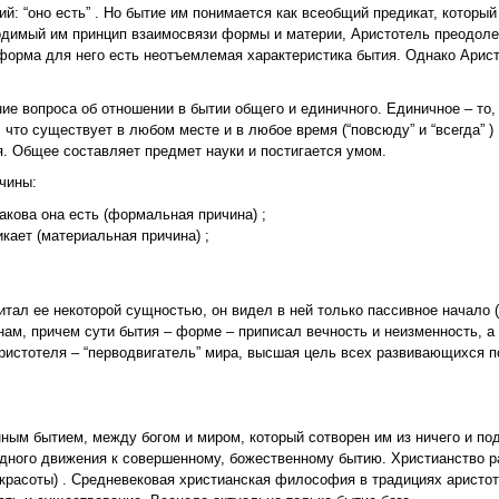
й: “оно есть” . Но бытие им понимается как всеобщий предикат, который
водимый им принцип взаимосвязи формы и материи, Аристотель преодол
орма для него есть неотъемлемая характеристика бытия. Однако Арист
ие вопроса об отношении в бытии общего и единичного. Единичное – то,
, что существует в любом месте и в любое время (“повсюду” и “всегда” )
я. Общее составляет предмет науки и постигается умом.
чины:
акова она есть (формальная причина) ;
икает (материальная причина) ;
итал ее некоторой сущностью, он видел в ней только пассивное начало 
ам, причем сути бытия – форме – приписал вечность и неизменность, а
ристотеля – “перводвигатель” мира, высшая цель всех развивающихся 
ным бытием, между богом и миром, который сотворен им из ничего и по
дного движения к совершенному, божественному бытию. Христианство р
и красоты) . Средневековая христианская философия в традициях аристо