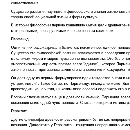
существования.
Существо развития научного и философского знания заключается в
творца своей социальной жизни и форм культуры.
В истории философии первую концепцию бытия дали древнегречес
материальным, неразрушимым и совершенным космосом.
Парменид
Одни из них рассматривали бытие как неизменное, единое, непо
Существо его философской позиции заключается в проведении п
мыслимым миром и миром чувственно познаваемым. Это было п
умопостигаемый мир есть прежде всего “единое” , которое Пармен
законченность, противопоставляя его становлению и кажущейся те
Он дает одну из первых формулировок идеи тождества бытия и мыш
устремляется” . Такое бытие, по Пармениду, никогда не может бы
происходить из небытия, ни каким-либо образом содержать его в с
Вопреки сложившемуся еще в древности мнению, Парменид вовсе н
осознания мало одной чувственности. Считая критерием истины ра
Гераклит
Другие философы древности рассматривали бытие как непрерывно
познания. Диалектика у Гераклита – концепция непрерывного изме