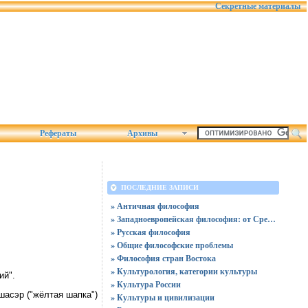
Секретные материалы
Рефераты
Архивы
ПОСЛЕДНИЕ ЗАПИСИ
» Античная философия
» Западноевропейская философия: от Средних веков до нашего времени
» Русская философия
» Общие философские проблемы
» Философия стран Востока
» Культурология, категории культуры
ий".
» Культура России
 шасэр ("жёлтая шапка")
» Культуры и цивилизации