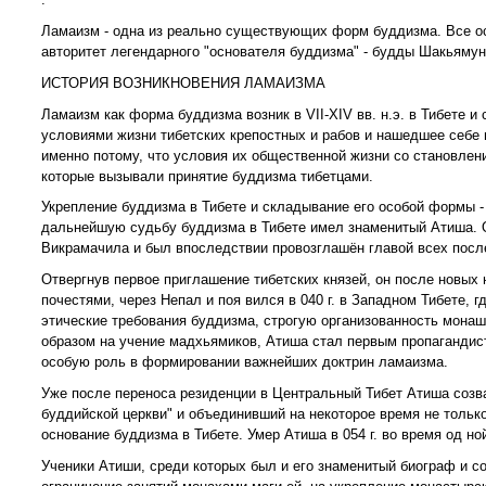
Ламаизм - одна из реально существующих форм буддизма. Все ос
авторитет легендарного "основателя буддизма" - будды Шакьямун
ИСТОРИЯ ВОЗНИКНОВЕНИЯ ЛАМАИЗМА
Ламаизм как форма буддизма возник в VII-XIV вв. н.э. в Тибете
условиями жизни тибетских крепостных и рабов и нашедшее себе 
именно потому, что условия их общественной жизни со становлен
которые вызывали принятие буддизма тибетцами.
Укрепление буддизма в Тибете и складывание его особой формы -
дальнейшую судьбу буддизма в Тибете имел знаменитый Атиша. Он
Викрамачила и был впоследствии провозглашён главой всех посл
Отвергнув первое приглашение тибетских князей, он после новых
почестями, через Непал и поя вился в 040 г. в Западном Тибете, 
этические требования буддизма, строгую организованность монаш
образом на учение мадхьямиков, Атиша стал первым пропагандист
особую роль в формировании важнейших доктрин ламаизма.
Уже после переноса резиденции в Центральный Тибет Атиша созва
буддийской церкви" и объединивший на некоторое время не только
основание буддизма в Тибете. Умер Атиша в 054 г. во время од но
Ученики Атиши, среди которых был и его знаменитый биограф и с