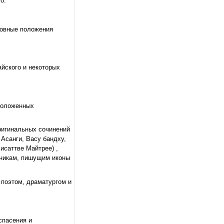
о.
новные положения
йского и некоторых
сположенных
оригинальных сочинений
Асанги, Васу бандху,
исаттве Майтрее) ,
жникам, пишущим иконы
 поэтом, драматургом и
спасения и