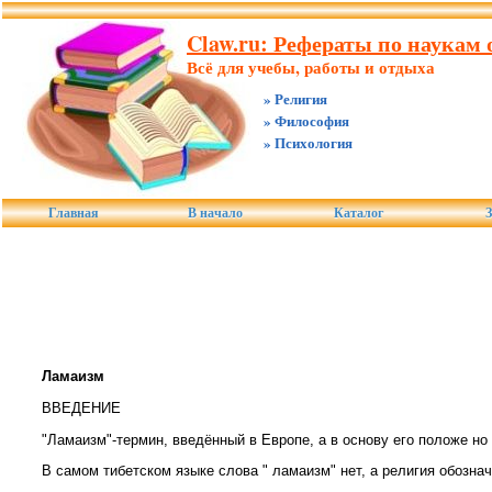
Claw.ru: Рефераты по наукам о
Всё для учебы, работы и отдыха
» Религия
» Философия
» Психология
Главная
В начало
Каталог
З
Ламаизм
ВВЕДЕНИЕ
"Ламаизм"-термин, введённый в Европе, а в основу его положе но
В самом тибетском языке слова " ламаизм" нет, а религия обознача
.