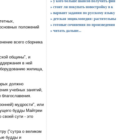
» у кого больше шансов получить фин
» стоит ли покупать новостройку в к
» вариант задания по русскому языку
» детская энциклопедия: растительны
тетных,
» готовые сочинения по произведения
 основных положений
»
читать дальше...
енение всего сборника
ской общины", и
оддержания в ней
 оборудованию жилища,
торых должно
ения учебных занятий,
 благославения.
онней) мудрости", или
ядущего будды Майтреи
 своей сути - это
тру ("сутра о великом
ые будды и