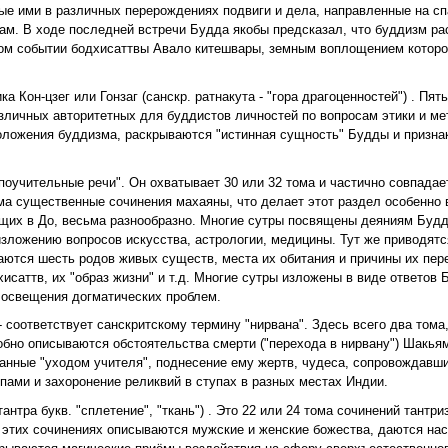
ные ими в различных перерождениях подвиги и дела, направленные на с
ам. В ходе последней встречи Будда якобы предсказал, что буддизм ра
этом событии бодхисаттвы Авало китешвары, земным воплощением которо
Кон-цзег или Гонзаг (санскр. ратнакута - "гора драгоценностей") . Пят
личных авторитетных для буддистов личностей по вопросам этики и ме
оложения буддизма, раскрываются "истинная сущность" Будды и призна
, "поучительные речи". Он охватывает 30 или 32 тома и частично совпада
сьма существенные сочинения махаяны, что делает этот раздел особенно
щих в До, весьма разнообразно. Многие сутры посвящены деяниям Буд
зложению вопросов искусства, астрологии, медицины. Тут же приводятс
аются шесть родов живых существ, места их обитания и причины их пер
саттв, их "образ жизни" и т.д. Многие сутры изложены в виде ответов
 освещения догматических проблем.
- соответствует санскритскому термину "нирвана". Здесь всего два тома
обно описываются обстоятельства смерти ("перехода в нирвану") Шакья
анные "уходом учителя", поднесение ему жертв, чудеса, сопровождавш
ами и захоронение реликвий в ступах в разных местах Индии.
тра букв. "сплетение", "ткань") . Это 22 или 24 тома сочинений тантри
 этих сочинениях описываются мужские и женские божества, даются нас