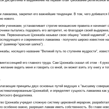
кой дисциплины и выдвижение на первый план требований религиозной м
 ламаизма, закрепил его важнейшие тенденции. В том, чего добивался 
но нового.
себя учениками, устанавливает строгие монашеские правила и начинает 
ники пытались подорвать его авторитет, но благодаря своей выдержке,
елем. Первоначально Цзонкаба называл свою общину "новой кадампой", 
следующего и современного ламаизма - получило широко известное назв
а" (шаммар-"красная шапка") .
нкабы, носящего название "Великий путь по ступеням мудрости", извест
нтэссенцией его главного труда. Сам Цзонкаба сказал об этом - 4 руко
желание видеть меня и говорить со мной, он может взять эту книгу и тог
.
излагающие принципы двух основных путей ведущих к "высшему совершен
и систематизированным Цзонкабой, и определяет сущность ламаизма как 
бетского феодализма.
тво Цзонкаба учредил сложную систему церковной иерархии, разработа
ло особенно важно, разрешил ламам иметь собственность. Во главе нов