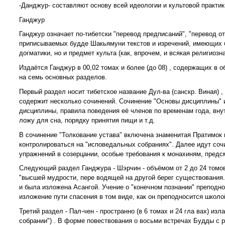
-Данджур- составляют основу всей идеологии и культовой практи
Ганджур
Ганджур означает по-тибетски "перевод предписаний", "перевод о
приписываемых будде Шакьямуни текстов и изречений, имеющих б
догматики, но и предмет культа (как, впрочем, и всякая религиозн
Издаётся Ганджур в 00,02 томах и более (до 08) , содержащих в
на семь основных разделов.
Первый раздел носит тибетское название Дул-ва (санскр. Виная) 
содержит несколько сочинений. Сочинение "Основы дисциплины" 
дисциплины, правила поведения её членов по временам года, вн
ложу для сна, порядку принятия пищи и т.д.
В сочинение "Толкование устава" включена знаменитая Пратимок 
контролироваться на "исповедальных собраниях". Далее идут соч
упражнений в созерцании, особые требования к монахиням, пред
Следующий раздел Ганджура - Шэрчин - объёмом от 2 до 24 томов
"высшей мудрости, пере водящей на другой берег существования.
и была изложена Асангой. Учение о "конечном познании" преподно
изложение пути спасения в том виде, как он преподносится школ
Третий раздел - Пал-чен - пространно (в 6 томах и 24 гла вах) и
собрании") . В форме повествования о восьми встречах Будды с