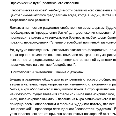
"практические пути" религиозного спасения.
"Теоретическая основа" необходимости религиозного спасения в 
центрально-азиатского феодализма тогда, когда в Индии, Китае и
теоретического развития.
Ламаизм полностью разделяет свойственное всем формам буддизм
необходимости "преодоления бытия" для достижения спасения. 
проповеди, в которых утверждаются бренность любых форм бытия 
прежних перерождениях ("учение о всеобщей причинной зависимос
Но, будучи порождением центрально-азиатского феодализма, ла
характерно стремление сочетать наиболее абстрактные умозрите
конкретности представлениями о сверхъестественной сущности в
практического на этот мир "воздействия".
"Психология" и "онтология". Учение о дхармах
Буддизм разделяет общую для всех религий классового общества 
вещей и явлений, мира непрерывных изменений, становлений и ра
бытия, миру абсолютного и нерушимого покоя. Остро критическое 
неизбежность существования сферы или мира внеэмпирического, 
иной, внеэмпирический мир. Спасение из мира эмпирического в не
присуща всем направлениям и формам буддизма потому, что все о
"бенаресской" - проповеди легендарного "основателя буддизма". 
установлена конкретная причина бесконечных повторений этого быт