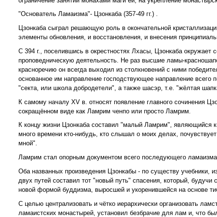
ограничение занятий монахами маги ей, на укрепление монастырс
"Основатель Ламаизма"- Цзонкаба (357-49 гг.) .
Цзонкаба сыграл решающую роль в окончательной кристаллизации
элементы обновления, и восстановления, и внесения принципиаль
С 394 г., поселившись в окрестностях Лхасы, Цзонкаба окружает 
проповедническую деятельность. Не раз высшие ламы-красношапоч
красноречию он всегда выходил из столкновений с ними победит
основанное им направление господствующее направление всего по
"секта, или школа добродетели", а также шасэр, т.е. "жёлтая шапк
К самому началу XV в. относят появление главного сочинения Цзо
сокращённом виде как Ламрим ченпо или просто Ламрим.
К концу жизни Цзонкаба составил "малый Ламрим", являющийся кви
много времени кто-нибудь, кто слышал о моих делах, почувствует 
мной".
Ламрим стал опорным документом всего последующего ламаизма
Оба названных произведения Цзонкабы - по существу учебники, 
двух путей составил тот "новый путь" спасения, который, будуч
новой формой буддизма, выросшей и укоренившейся на основе ти
С целью централизовать и чётко иерархически организовать ламс
ламаистских монастырей, установил безбрачие для лам и, что бы