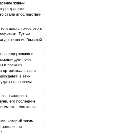
пасение живых
спространится
го стали впоследствии
ь или шесть томов этого
тафизики. Тут же
ки достижения "высшей
ет по содержанию с
 важным для пони
ды в прежних
я ортодоксальные и
ерождений в этих
 Будды на вопросы
, излагающие в
муни, его последние
ие смерть, сожжение
зма, который таким
тавления по