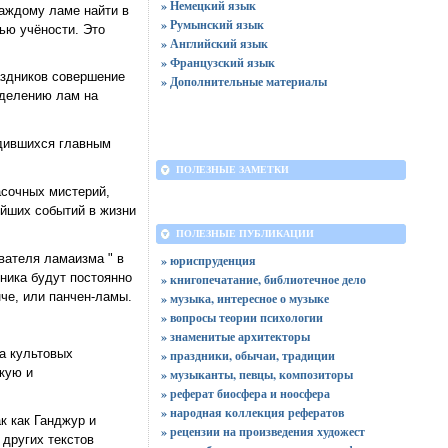
» Немецкий язык
аждому ламе найти в
» Румынский язык
ью учёности. Это
» Английский язык
» Французский язык
аздников совершение
» Дополнительные материалы
зделению лам на
одившихся главным
ПОЛЕЗНЫЕ ЗАМЕТКИ
асочных мистерий,
ейших событий в жизни
ПОЛЕЗНЫЕ ПУБЛИКАЦИИ
вателя ламаизма " в
» юриспруденция
ника будут постоянно
» книгопечатание, библиотечное дело
че, или панчен-ламы.
» музыка, интересное о музыке
» вопросы теории психологии
» знаменитые архитекторы
а культовых
» праздники, обычаи, традиции
кую и
» музыканты, певцы, композиторы
» реферат биосфера и ноосфера
» народная коллекция рефератов
к как Ганджур и
» рецензии на произведения художест
 других текстов