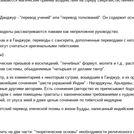
крываются магические приёмы воздействия на сферу сверхъестественног
анджур - "перевод учений" или "перевод толкований". Он содержит ос
 разделы рассматриваются ламами как непреложное руководство.
к и в Ганджуре, переводы с санскрита, дополненные переводами с кита
огут считаться оригинальными тибетскими.
) .
ческих призывов и восклицаний, "лечебных" формул, молитв и т.д., ра
ие системы, объединяемые "четырьмя от делами тантр".
сутр, а из комментариев к некоторым сутрам, вошедшим в Ганджур, и из 
важнейшие сочинения "шести украшений Индии" - Нагарджуны, Арьядевы, 
нные другими авторами. Есть сочинения (авторство их приписывают бодх
ядом с ними помещены трактаты с каноническими требованиями к худо
ей, от укуса змей и даже целые сочинения по тибетской медицине.
етский перевод эпической поэмы о жизни Будды, написанный индийским
ить на две части: "теоретические основы" необходимости религиозного 