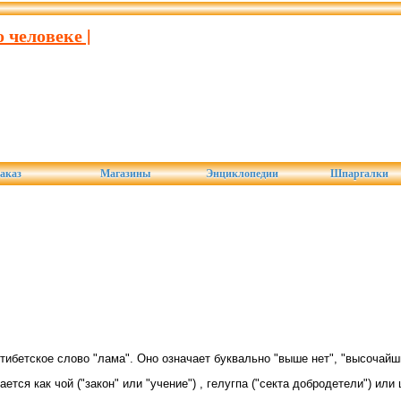
 человеке |
аказ
Магазины
Энциклопедии
Шпаргалки
 тибетское слово "лама". Оно означает буквально "выше нет", "высочайш
ется как чой ("закон" или "учение") , гелугпа ("секта добродетели") или