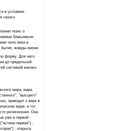
ся в условиях
я своего
лении тезис о
ываемые Шакьямуни
ием чело века в
 бытия, жажды жизни.
ую форму. Для него
ми до предельной
ей системой магико-
еского мира, мира
тинного", "высшего"
но, приводит к вере в
ческом мире, в тот
сто религиозная. Она
е уже в первой -
"истина первая") ;
торая") ; открыта