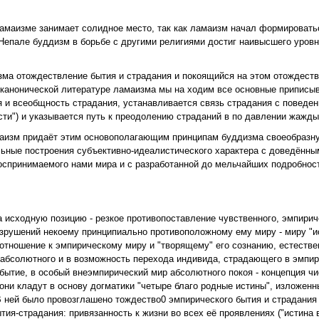
ламаизме занимает солидное место, так как ламаизм начал формировать
 Непале буддизм в борьбе с другими религиями достиг наивысшего уровн
а отождествление бытия и страдания и покоящийся на этом отождеств
В канонической литературе ламаизма мы на ходим все основные припис
и всеобщность страдания, устанавливается связь страдания с поведен
ти") и указывается путь к преодолению страданий в по давлении жажды
маизм придаёт этим основополагающим принципам буддизма своеобразн
льные построения субъективно-идеалистического характера с доведённы
оспринимаемого нами мира и с разработанной до мельчайших подробност
исходную позицию - резкое противопоставление чувственного, эмпирич
зрушений некоему принципиально противоположному ему миру - миру "ис
отношение к эмпирическому миру и "творящему" его сознанию, естествен
абсолютного и в возможность перехода индивида, страдающего в эмпири
бытие, в особый внеэмпирический мир абсолютного покоя - концепция чи
ни кладут в основу догматики "четыре благо родные истины", изложенны
В ней было провозглашено тождество0 эмпирического бытия и страдания (
ия-страдания: привязанность к жизни во всех её проявлениях ("истина в