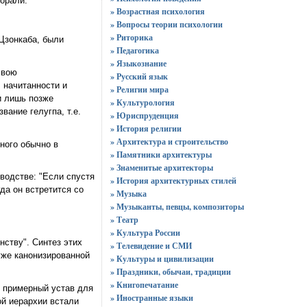
орали.
» Возрастная психология
» Вопросы теории психологии
» Риторика
Цзонкаба, были
» Педагогика
» Языкознание
свою
» Русский язык
 начитанности и
» Религии мира
и лишь позже
» Культурология
ание гелугпа, т.е.
» Юриспруденция
» История религии
» Архитектура и строительство
ного обычно в
» Памятники архитектуры
» Знаменитые архитекторы
водстве: "Если спустя
» История архитектурных стилей
да он встретится со
» Музыка
» Музыканты, певцы, композиторы
» Театр
» Культура России
ству". Синтез этих
» Телевидение и СМИ
уже канонизированной
» Культуры и цивилизации
» Праздники, обычаи, традиции
» Книгопечатание
л примерный устав для
» Иностранные языки
ой иерархии встали