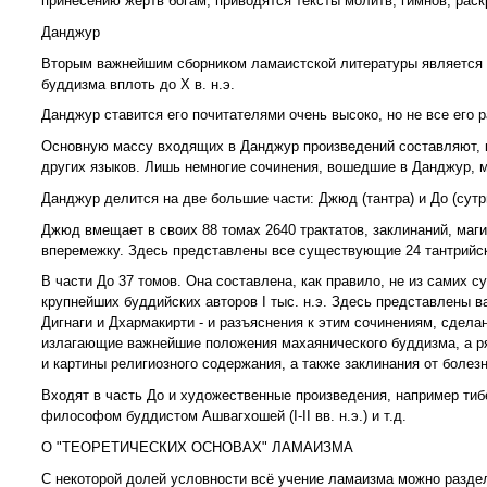
принесению жертв богам, приводятся тексты молитв, гимнов, рас
Данджур
Вторым важнейшим сборником ламаистской литературы является Д
буддизма вплоть до X в. н.э.
Данджур ставится его почитателями очень высоко, но не все его
Основную массу входящих в Данджур произведений составляют, ка
других языков. Лишь немногие сочинения, вошедшие в Данджур, м
Данджур делится на две большие части: Джюд (тантра) и До (сутры
Джюд вмещает в своих 88 томах 2640 трактатов, заклинаний, маги
вперемежку. Здесь представлены все существующие 24 тантрийск
В части До 37 томов. Она составлена, как правило, не из самих 
крупнейших буддийских авторов I тыс. н.э. Здесь представлены 
Дигнаги и Дхармакирти - и разъяснения к этим сочинениям, сдела
излагающие важнейшие положения махаянического буддизма, а р
и картины религиозного содержания, а также заклинания от болезн
Входят в часть До и художественные произведения, например тиб
философом буддистом Ашвагхошей (I-II вв. н.э.) и т.д.
О "ТЕОРЕТИЧЕСКИХ ОСНОВАХ" ЛАМАИЗМА
С некоторой долей условности всё учение ламаизма можно раздел