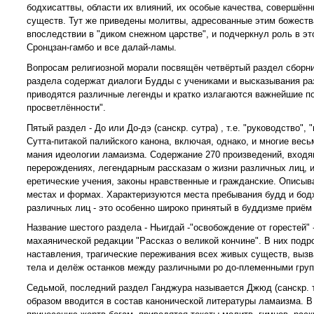
бодхисаттвы, области их влияний, их особые качества, совершён
существ. Тут же приведены молитвы, адресованные этим божеств
впоследствии в "диком снежном царстве", и подчеркнул роль в 
Сронцзан-гамбо и все далай-ламы.
Вопросам религиозной морали посвящён четвёртый раздел сборника 
раздела содержат диалоги Будды с учениками и высказывания раз
приводятся различные легенды и кратко излагаются важнейшие п
просветлённости".
Пятый раздел - До или До-дэ (санскр. сутра) , т.е. "руководство"
Сутта-питакой палийского канона, включая, однако, и многие ве
мания идеологии ламаизма. Содержание 270 произведений, входя
перерождениях, легендарным рассказам о жизни различных лиц, и
еретические учения, законы нравственные и гражданские. Описыв
местах и формах. Характеризуются места пребывания будд и бодхи
различных лиц - это особенно широко принятый в буддизме приём
Название шестого раздела - Ньигдай -"освобождение от горестей" 
махаянической редакции "Рассказ о великой кончине". В них подр
наставления, трагические переживания всех живых существ, вызв
тела и делёж останков между различными ро до-племенными групп
Седьмой, последний раздел Ганджура называется Джюд (санскр. тан
образом вводится в состав канонической литературы ламаизма. В