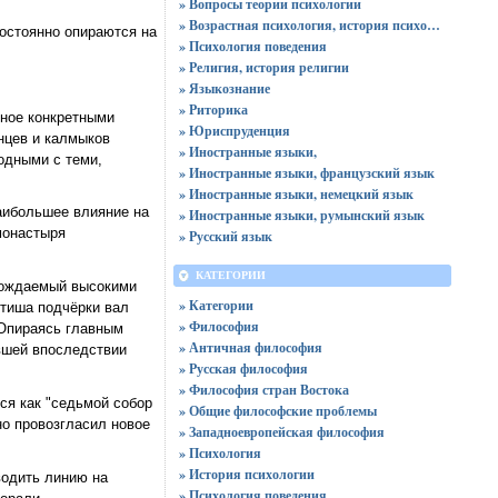
» Вопросы теории психологии
» Возрастная психология, история психологии
остоянно опираются на
» Психология поведения
» Религия, история религии
» Языкознание
» Риторика
нное конкретными
» Юриспруденция
нцев и калмыков
» Иностранные языки,
одными с теми,
» Иностранные языки, французский язык
» Иностранные языки, немецкий язык
аибольшее влияние на
» Иностранные языки, румынский язык
монастыря
» Русский язык
КАТЕГОРИИ
овождаемый высокими
» Категории
Атиша подчёрки вал
» Философия
 Опираясь главным
» Античная философия
авшей впоследствии
» Русская философия
» Философия стран Востока
ся как "седьмой собор
» Общие философские проблемы
но провозгласил новое
» Западноевропейская философия
» Психология
» История психологии
водить линию на
» Психология поведения