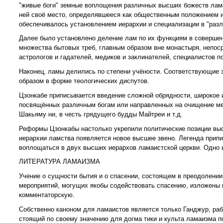
"живые боги" земные воплощения различных высших божеств лама
ней своё место, определявшееся как общественным положением и 
обеспечивалось установлением иерархии и специализации в "раз
Далее было установлено деление лам по их функциям в совершен
множества бытовых треб, главным образом вне монастыря, непос
астрологов и гадателей, медиков и заклинателей, специалистов 
Наконец, ламы делились по степени учёности. Соответствующие 
образом в форме теологических диспутов.
Цзонкабе приписывается введение сложной обрядности, широкое и
посвящённых различным богам или направленных на очищение мес
Шакьяму ни, в честь грядущего будды Майтреи и т.д.
Реформы Цзонкабы настолько укрепили политические позиции высш
иерархии ламства появляется новое высшее звено. Легенда припи
воплощаться в двух высших иерархов ламаистской церкви. Одно и
ЛИТЕРАТУРА ЛАМАИЗМА
Учение о сущности бытия и о спасении, состоящем в преодолении
мероприятий, могущих якобы содействовать спасению, изложены 
комментаторскую.
Собственно каноном для ламаистов является только Ганджур, рабо
стоящий по своему значению для догма тики и культа ламаизма п