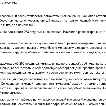
ки ламаизма.
ткровений" и рассматривается ламаистами как собрание наиболее автори
езусловную каноническую силу. Ганджур - не только главный источник
ая книга для ламаиста) .
 общей сложности 083 отдельных сочинения. Наиболее распространено чл
, что означает "монашеская дисциплина" или "правила поведения монаше
излагает условия приёма в буддийскую монашескую общину, способы п
утреннюю структуру общины, требования к носимой монахами одежде, к
шасутра с её 253 предписаниями для "полного монаха", соблюдение ко
инения, более детально определяющие распорядок дня, правила провед
смертные предписания Шакьямуни своим ученикам, молитвенные тексты и
 посвящён праджа-парамите, т.е. "высшей ступени абсолютной (потустор
 Согласно религиозной традиции, эта "мудрость" исходит от самого гр
сится в Шэрчине в шести различных по своей подробности вариантах. По
ой мадхьямиков.
злагает одно из наиболее популярных сочинений махаяны Махаваипулья-су
 различными божествами и святыми подробно описываются многочисленн