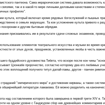
истского пантеона. Сама иерархическая система давала возможность к
связями, так и в какой-то мере личными деловыми качествами и степен
личных профилях".
ии культа, который включал кроме рядовых богослужений и пышных пр
редственно в семьях верующих. Та кое усложнение культа привело к ра
по похоронам и другим бытовым обрядам.
знания присваивались им в результате сдачи сложных экзаменов, пров
спользование элементов театрального искусства и музыки во время кр
тности от злых духов, праздников, установленных якобы в честь важн
его буддийского духовенства Тибета, что вскоре после кон чины "осно
сывает Цзонкабе пророчество, согластно которому два его любимых уче
з этих воплощений получило титул далай-ламы, другое - панчен римпон
 страданий "эмпирического мира" и достижении нирваны, а также систем
в обширнейшей литературе ламаизма. Её можно разделить на каноничес
та над составлением которого была завершена в первой трети XIV в. Та
очти на одном уровне с Ганджуром сбор ник древнейших комментариев и