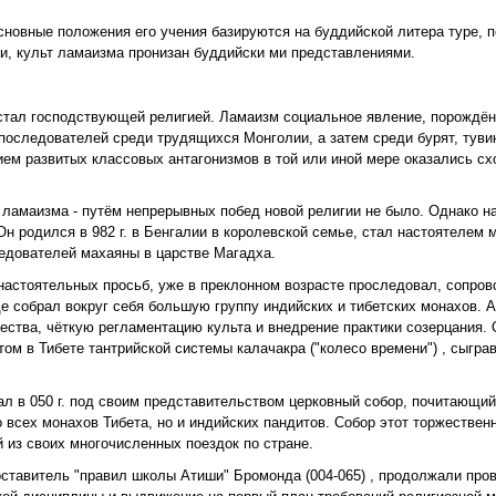
новные положения его учения базируются на буддийской литера туре, п
и, культ ламаизма пронизан буддийски ми представлениями.
 и стал господствующей религией. Ламаизм социальное явление, порождё
последователей среди трудящихся Монголии, а затем среди бурят, туви
ием развитых классовых антагонизмов в той или иной мере оказались сх
 ламаизма - путём непрерывных побед новой религии не было. Однако н
 родился в 982 г. в Бенгалии в королевской семье, стал настоятелем 
едователей махаяны в царстве Магадха.
 настоятельных просьб, уже в преклонном возрасте проследовал, сопр
где собрал вокруг себя большую группу индийских и тибетских монахов. 
ества, чёткую регламентацию культа и внедрение практики созерцания.
ом в Тибете тантрийской системы калачакра ("колесо времени") , сыгр
л в 050 г. под своим представительством церковный собор, почитающий
 всех монахов Тибета, но и индийских пандитов. Собор этот торжествен
й из своих многочисленных поездок по стране.
оставитель "правил школы Атиши" Бромонда (004-065) , продолжали про