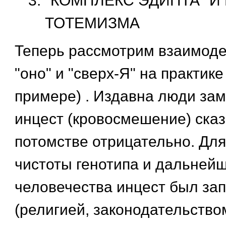
"КОМПЛЕКС ЭДИПТА" И
ТОТЕМИЗМА
Теперь рассмотрим взаимоде
"оно" и "сверх-Я" на практике
примере) . Издавна люди зам
инцест (кровосмешение) ска
потомстве отрицательно. Дл
чистоты генотипа и дальней
человечества инцест был за
(религией, законодательством