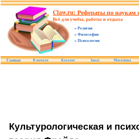
Claw.ru: Рефераты по наукам о
Всё для учебы, работы и отдыха
» Религия
» Философия
» Психология
Главная
В начало
Каталог
Заказ
Магазины
Культурологическая и псих