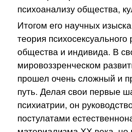
психоанализу общества, ку
Итогом его научных изыск
теория психосексуального 
общества и индивида. В с
мировоззренческом разви
прошел очень сложный и п
путь. Делая свои первые ш
психиатрии, он руководств
постулатами естественнон
материализма ХХ века, но 