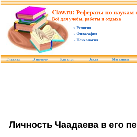
Claw.ru: Рефераты по наукам о
Всё для учебы, работы и отдыха
» Религия
» Философия
» Психология
Главная
В начало
Каталог
Заказ
Магазины
Личность Чаадаева в его пе